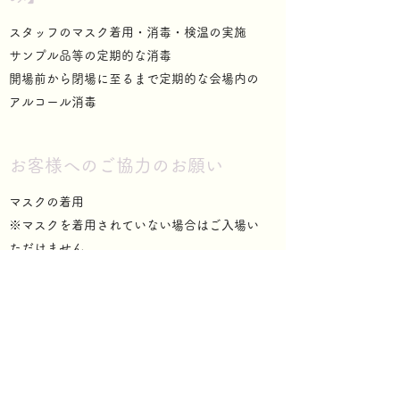
スタッフのマスク着用・消毒・検温の実施
サンプル品等の定期的な消毒
開場前から閉場に至るまで定期的な会場内の
アルコール消毒
お客様へのご協力のお願い
マスクの着用
※マスクを着用されていない場合はご入場い
ただけません。
入館時の検温（松坂屋静岡店）
※37.5℃以上の体温のお客様はご入場いただ
けません。
会場内入場時のアルコール消毒
ご入場待機列、物販ご入金カウンターにお並
びの際の、「ソーシャルディスタンシング」